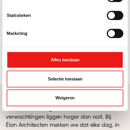
begint bij duidelijkheid
Statistieken
↗
Hoe MENTALL het verhaal van Élan
Architecten mee naar buiten bracht
Marketing
Lees meer
Alles toestaan
Selectie toestaan
Weigeren
Bouwen wordt niet eenvoudiger. Regels
veranderen, budgetten staan onder druk en
verwachtingen liggen hoger dan ooit. Bij
Élan Architecten merken we dat elke dag, in