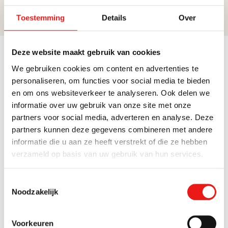
Toestemming
Details
Over
Deze website maakt gebruik van cookies
We gebruiken cookies om content en advertenties te
Table of contents
personaliseren, om functies voor social media te bieden
en om ons websiteverkeer te analyseren. Ook delen we
informatie over uw gebruik van onze site met onze
partners voor social media, adverteren en analyse. Deze
↗
Ontzorgen vraagt focus en ruimte per klant
partners kunnen deze gegevens combineren met andere
informatie die u aan ze heeft verstrekt of die ze hebben
↗
Creativiteit vraagt ruimte, ervaring en
verzameld op basis van uw gebruik van hun services.
bescherming
Toestemmingsselectie
↗
Geen stijl opleggen maar keuzes begeleiden
Noodzakelijk
↗
Ontzorgen stopt niet aan de werf maar
Voorkeuren