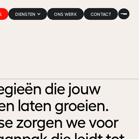
S
DIENSTEN
ONS WERK
CONTACT
egieën die jouw
en laten groeien.
se zorgen we voor
anpak die leidt tot