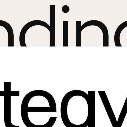
ndin
ateg