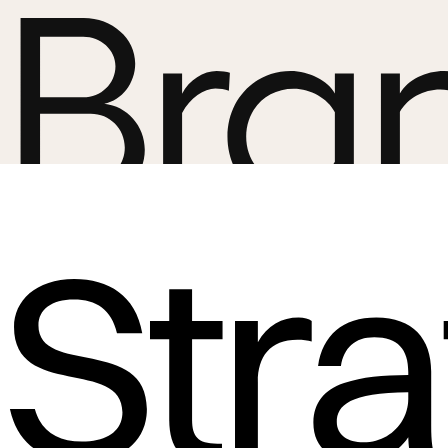
Bra
Str