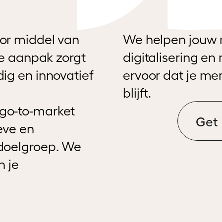
or middel van
We helpen jouw 
ze aanpak zorgt
digitalisering e
ig en innovatief
ervoor dat je me
blijft.
go-to-market
Get 
eve en
doelgroep. We
n je