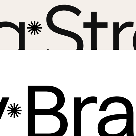
g
St
y
Bra