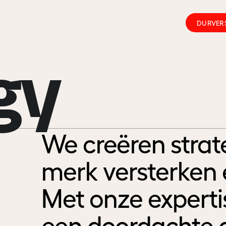
DURVER
gy
We creëren strat
merk versterken 
Met onze experti
een doordachte a