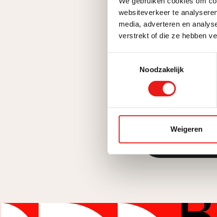
We gebruiken cookies om cont
websiteverkeer te analyseren
media, adverteren en analys
verstrekt of die ze hebben v
Toestemmingsselectie
Door dit formulier 
Noodzakelijk
gegevens door MEN
Weigeren