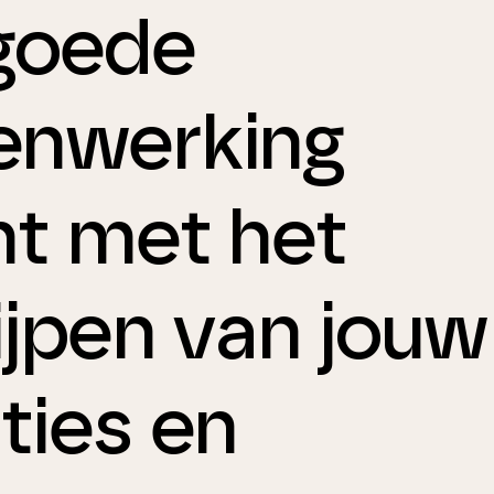
goede
nwerking
nt met het
ijpen van jouw
ties en