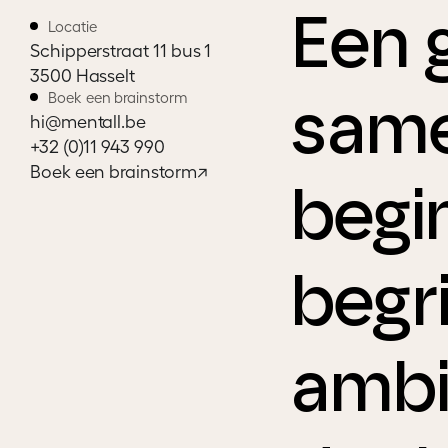
Een 
Locatie
Schipperstraat 11 bus 1
3500 Hasselt
Boek een brainstorm
same
hi@mentall.be
+32 (0)11 943 990
Boek een brainstorm
↗
begi
begr
ambi