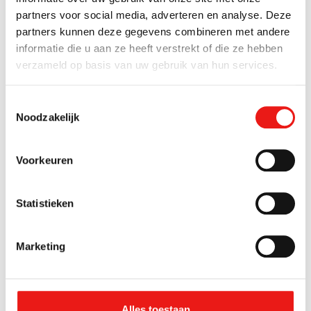
partners voor social media, adverteren en analyse. Deze
partners kunnen deze gegevens combineren met andere
↗
Waarom Force Majeure gebouwd is op
informatie die u aan ze heeft verstrekt of die ze hebben
duidelijke kernwaarden
verzameld op basis van uw gebruik van hun services.
↗
Waarom we bewust kiezen om uitsluitend
Toestemmingsselectie
Noodzakelijk
alcoholvrij bier te brouwen
↗
Waarom Force Majeure met één verdeler
Voorkeuren
werkt
Statistieken
↗
Waarom consistent blijven belangrijker is
dan snel groeien
Marketing
Lees meer
Alles toestaan