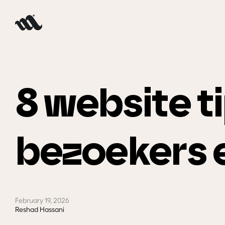
8 website t
bezoekers 
February 19, 2026
Reshad Hassani