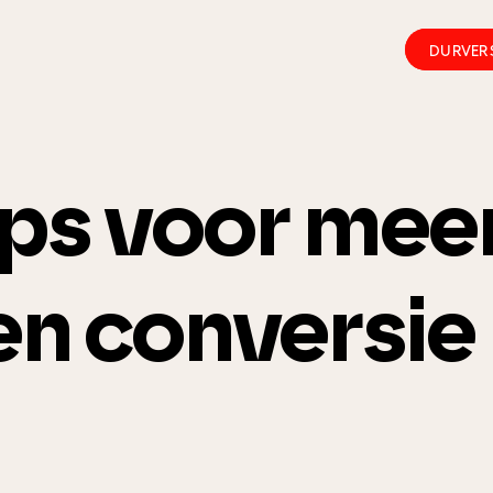
DURVER
DURVER
ips voor mee
en conversie