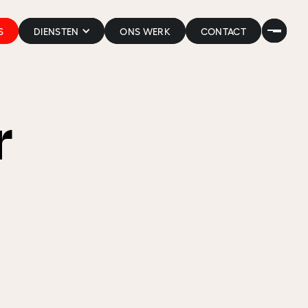
S
S
DIENSTEN
DIENSTEN
ONS WERK
ONS WERK
CONTACT
CONTACT
r