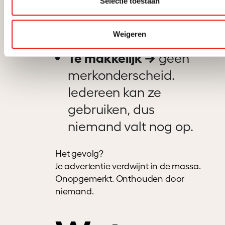
Selectie toestaan
Echte emoties zijn
zelden perfect.
Weigeren
Te makkelijk →
geen
merkonderscheid.
Iedereen kan ze
gebruiken, dus
niemand valt nog op.
Het gevolg?
Je advertentie verdwijnt in de massa.
Onopgemerkt. Onthouden door
niemand.