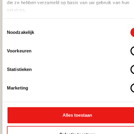
die ze hebben verzameld op basis van uw gebruik van hun
services.
Stockfoto’s mislukken niet omdat ze
technisch slecht zijn, maar omdat ze
Toestemmingsselectie
niet voelen als echt.
Noodzakelijk
Ze tonen mensen die niets met jouw
merk te maken hebben — en dat ziet
Voorkeuren
je doelgroep meteen.
Wat er misgaat:
Statistieken
Herkenbare beelden →
lage betrokkenheid.
Marketing
Mensen hebben ze al
honderd keer gezien.
Alles toestaan
Te perfect →
geen
emotionele connectie.