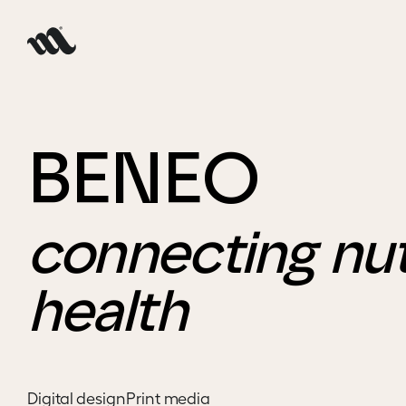
BENEO
connecting nut
health
Digital design
Print media