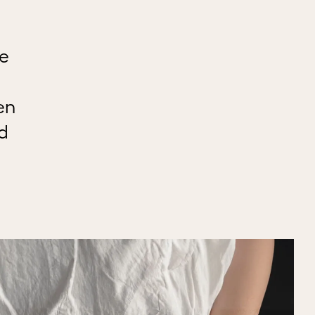
we
en
d