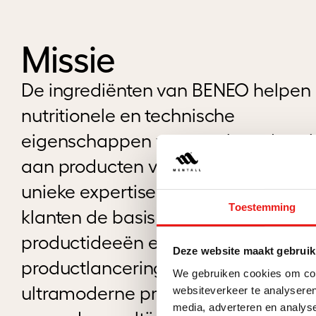
Missie
De ingrediënten van BENEO helpen
nutritionele en technische
eigenschappen van een breed scal
aan producten verbeteren. Via een
unieke expertiseketen bieden ze hu
Toestemming
klanten de basis voor nieuwe
productideeën en succesvolle
Deze website maakt gebruik
productlanceringen. Hun
We gebruiken cookies om cont
ultramoderne productielocaties
websiteverkeer te analyseren
media, adverteren en analys