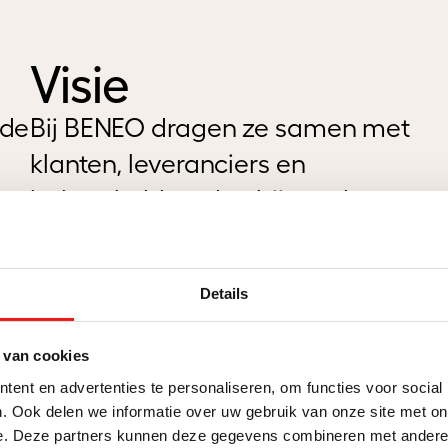
Visie
 de
Bij BENEO dragen ze samen met
klanten, leveranciers en
a
belanghebbenden bij aan betere
voeding en gezondheid. Ze zijn hen
n
volledig bewust van de
Details
verantwoordelijkheid die dit met zi
meebrengt en gebruiken al hun
 van cookies
expertise om ervoor te zorgen dat 
ent en advertenties te personaliseren, om functies voor social
producten en diensten u in staat
. Ook delen we informatie over uw gebruik van onze site met on
e. Deze partners kunnen deze gegevens combineren met andere i